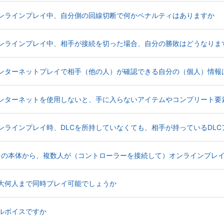
World Stage】オンラインプレイ中、自分側の回線切断で何かペナルティはありますか
World Stage】オンラインプレイ中、相手が接続を切った場合、自分の勝敗はどうなり
 World Stage】インターネットプレイで相手（他の人）が確認できる自分の（個人）
 World Stage】インターネットを使用しないと、手に入らないアイテムやコンプリ
 World Stage】オンラインプレイ時、DLCを所持していなくても、相手が持ってい
World Stage】1台の本体から、複数人が（コントローラーを接続して）オンライン
d Stage】最大何人まで同時プレイ可能でしょうか
age】フルボイスですか