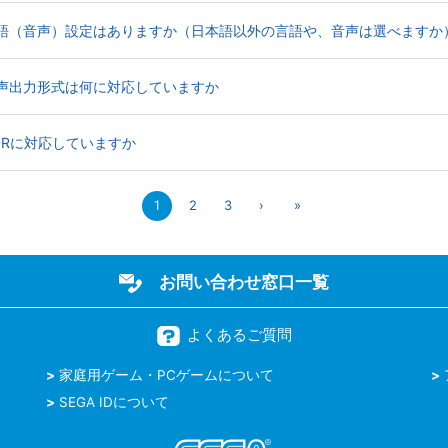
World Stage】言語（音声）設定はありますか（日本語以外の言語や、音声は選べますか
d Stage】音声出力形式は何に対応していますか
tage】HDRに対応していますか
1
2
3
›
»
お問い合わせ窓口一覧
よくあるご質問
家庭用ゲーム・PCゲームについて
SEGA IDについて