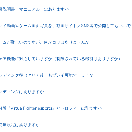
d Stage】取扱説明書（マニュアル）はありますか
World Stage】プレイ動画やゲーム画面写真を、動画サイト／SNS等で公開してもいい
rld Stage】ゲームが難しいのですが、何かコツはありませんか
orld Stage】シェア機能に対応していますか（制限されている機能はありますか）
rld Stage】エンディング後（クリア後）もプレイ可能でしょうか
Stage】エンディングはありますか
age】PS4版『Virtua Fighter esports』とトロフィーは別ですか
Stage】難易度設定はありますか