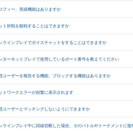
d Stage】トロフィー、実績機能はありますか
d Stage】ネット対戦を観戦することはできますか
orld Stage】オンラインプレイでボイスチャットをすることはできますか
orld Stage】インターネットプレイで使用しているポート番号を教えてください
orld Stage】迷惑ユーザーを報告する機能、ブロックする機能はありますか
ld Stage】ネットワークエラーが頻繁に表示されます
rld Stage】迷惑ユーザーとマッチングしないようにできますか
 World Stage】オンラインプレイ中に回線切断した場合、そのバトルやトーナメント