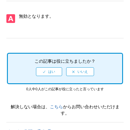
【PS5/Virtua Fighter 5 R.E.V.O. World Stage】Steam版の問
い合わせ先はどこですか
無効となります。
【PS5/Virtua Fighter 5 R.E.V.O. World Stage】取扱説明書
（マニュアル）はありますか
【PS5/Virtua Fighter 5 R.E.V.O. World Stage】プレイ動画や
ゲーム画面写真を、動画サイト／SNS等で公開してもいいで
すか
この記事は役に立ちましたか？
【PS5/Virtua Fighter 5 R.E.V.O. World Stage】ゲームが難し
いのですが、何かコツはありませんか
【PS5/Virtua Fighter 5 R.E.V.O. World Stage】シェア機能に
0人中0人がこの記事が役に立ったと言っています
対応していますか（制限されている機能はありますか）
解決しない場合は、
こちら
からお問い合わせいただけま
【PS5/Virtua Fighter 5 R.E.V.O. World Stage】エンディング
す。
後（クリア後）もプレイ可能でしょうか
【PS5/Virtua Fighter 5 R.E.V.O. World Stage】エンディング