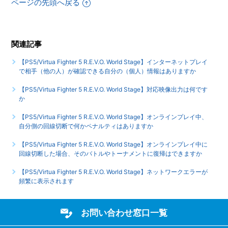
ページの先頭へ戻る
はありますか
【PS5/Virtua Fighter 5 R.E.V.O. World Stage】PS4版
関連記事
『Virtua Fighter esports』とトロフィーは別ですか
【PS5/Virtua Fighter 5 R.E.V.O. World Stage】インターネットプレイ
もっと見る
で相手（他の人）が確認できる自分の（個人）情報はありますか
【PS5/Virtua Fighter 5 R.E.V.O. World Stage】対応映像出力は何です
か
【PS5/Virtua Fighter 5 R.E.V.O. World Stage】オンラインプレイ中、
自分側の回線切断で何かペナルティはありますか
【PS5/Virtua Fighter 5 R.E.V.O. World Stage】オンラインプレイ中に
回線切断した場合、そのバトルやトーナメントに復帰はできますか
【PS5/Virtua Fighter 5 R.E.V.O. World Stage】ネットワークエラーが
頻繁に表示されます
お問い合わせ窓口一覧