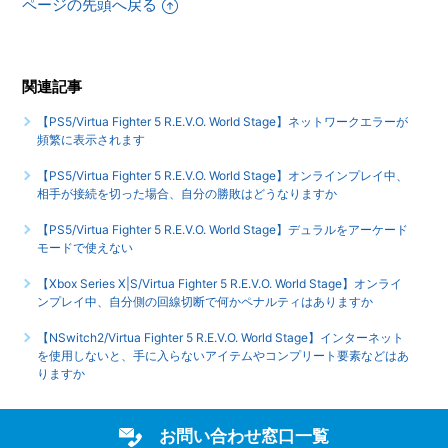
ページの先頭へ戻る
はありますか
【PS5/Virtua Fighter 5 R.E.V.O. World Stage】PS4版
関連記事
『Virtua Fighter esports』とトロフィーは別ですか
【PS5/Virtua Fighter 5 R.E.V.O. World Stage】ネットワークエラーが
もっと見る
頻繁に表示されます
【PS5/Virtua Fighter 5 R.E.V.O. World Stage】オンラインプレイ中、
相手が接続を切った場合、自分の勝敗はどうなりますか
【PS5/Virtua Fighter 5 R.E.V.O. World Stage】デュラルをアーケード
モードで使えない
【Xbox Series X|S/Virtua Fighter 5 R.E.V.O. World Stage】オンライ
ンプレイ中、自分側の回線切断で何かペナルティはありますか
【NSwitch2/Virtua Fighter 5 R.E.V.O. World Stage】インターネット
を使用しないと、手に入らないアイテムやコンプリート要素などはあ
りますか
お問い合わせ窓口一覧