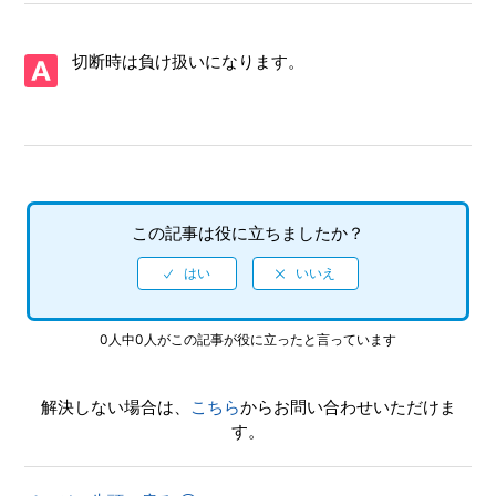
【PS5/Virtua Fighter 5 R.E.V.O. World Stage】Steam版の問
い合わせ先はどこですか
切断時は負け扱いになります。
【PS5/Virtua Fighter 5 R.E.V.O. World Stage】取扱説明書
（マニュアル）はありますか
【PS5/Virtua Fighter 5 R.E.V.O. World Stage】プレイ動画や
ゲーム画面写真を、動画サイト／SNS等で公開してもいいで
すか
この記事は役に立ちましたか？
【PS5/Virtua Fighter 5 R.E.V.O. World Stage】ゲームが難し
いのですが、何かコツはありませんか
【PS5/Virtua Fighter 5 R.E.V.O. World Stage】シェア機能に
0人中0人がこの記事が役に立ったと言っています
対応していますか（制限されている機能はありますか）
解決しない場合は、
こちら
からお問い合わせいただけま
【PS5/Virtua Fighter 5 R.E.V.O. World Stage】エンディング
す。
後（クリア後）もプレイ可能でしょうか
【PS5/Virtua Fighter 5 R.E.V.O. World Stage】エンディング