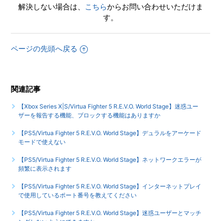
解決しない場合は、
こちら
からお問い合わせいただけま
はありますか
す。
【PS5/Virtua Fighter 5 R.E.V.O. World Stage】PS4版
『Virtua Fighter esports』とトロフィーは別ですか
ページの先頭へ戻る
もっと見る
関連記事
【Xbox Series X|S/Virtua Fighter 5 R.E.V.O. World Stage】迷惑ユー
ザーを報告する機能、ブロックする機能はありますか
【PS5/Virtua Fighter 5 R.E.V.O. World Stage】デュラルをアーケード
モードで使えない
【PS5/Virtua Fighter 5 R.E.V.O. World Stage】ネットワークエラーが
頻繁に表示されます
【PS5/Virtua Fighter 5 R.E.V.O. World Stage】インターネットプレイ
で使用しているポート番号を教えてください
【PS5/Virtua Fighter 5 R.E.V.O. World Stage】迷惑ユーザーとマッチ