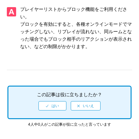
【PS5/Virtua Fighter 5 R.E.V.O. World Stage】Steam版の問
プレイヤーリストからブロック機能をご利用くださ
い合わせ先はどこですか
い。
ブロックを有効にすると、各種オンラインモードでマ
【PS5/Virtua Fighter 5 R.E.V.O. World Stage】取扱説明書
（マニュアル）はありますか
ッチングしない、リプレイが流れない、同ルームとな
った場合でもブロック相手のリアクションが表示され
【PS5/Virtua Fighter 5 R.E.V.O. World Stage】プレイ動画や
ない、などの制限がかかります。
ゲーム画面写真を、動画サイト／SNS等で公開してもいいで
すか
【PS5/Virtua Fighter 5 R.E.V.O. World Stage】ゲームが難し
いのですが、何かコツはありませんか
この記事は役に立ちましたか？
【PS5/Virtua Fighter 5 R.E.V.O. World Stage】シェア機能に
対応していますか（制限されている機能はありますか）
【PS5/Virtua Fighter 5 R.E.V.O. World Stage】エンディング
後（クリア後）もプレイ可能でしょうか
4人中0人がこの記事が役に立ったと言っています
【PS5/Virtua Fighter 5 R.E.V.O. World Stage】エンディング