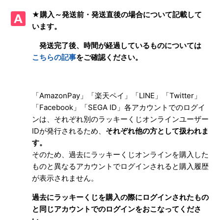
が発生した場合について
★購入～発送前・発送直後の場合について記載して
います。
【ラッキーくじオンライン】購入・決済の際にエラー・不明
点が発生した、どうすればよいか
発送完了後、時間が経過しているものについては
こちらの記事
をご確認ください。
【ラッキーくじオンライン】ログインし購入履歴を確認して
も、直近で当選したはずの賞品が表示されない
「AmazonPay」「楽天ペイ」「LINE」「Twitter」
【ラッキーくじオンライン】発送から時間が経過した当選賞
品が購入履歴から確認できない
「Facebook」「SEGA ID」各アカウントでのログイ
ンは、それぞれ別のラッキーくじオンラインユーザー
【ラッキーくじオンライン】中古ショップや個人売買で購入
IDが発行されるため、
それぞれ他の方として扱われま
入手した賞品に不良があった
す。
そのため、過去にラッキーくじオンラインを購入した
【ラッキーくじオンライン】楽天ペイにて決済に失敗した
ものと異なるアカウントでログインされると購入履歴
が、使用した楽天ポイントが返還されない
が表示されません。
過去にラッキーくじを購入の際にログインされたもの
【ラッキーくじオンライン】「本人認証サービス(3Dセキュ
ア)の認証がキャンセルされました」と表示された
と同じアカウントでのログインをおこなってくださ