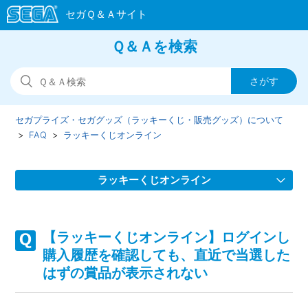
Ｑ＆Ａを検索
セガプライズ・セガグッズ（ラッキーくじ・販売グッズ）について
FAQ
ラッキーくじオンライン
ラッキーくじオンライン
【ラッキーくじオンライン】PayPayで支払いは完了してい
るのにくじを引いた履歴がない/くじが引けない
【ラッキーくじオンライン】ログインし
購入履歴を確認しても、直近で当選した
【ラッキーくじオンライン】賞品の発送予定時期を知りたい
はずの賞品が表示されない
【ラッキーくじオンライン】住所変更受付期限後に住所変更