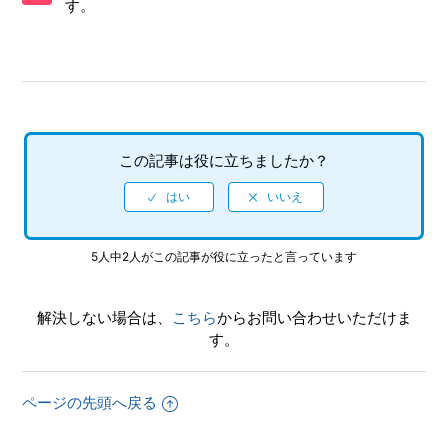
す。
ステートセーブ（中断データ）はいくつ保存できますか。
ステートセーブ（中断データ）はどこに保存されますか。
オンライン対戦はできますか。
複数のゲームギアミクロを持ち寄って、対戦・複数人プレイ
この記事は役に立ちましたか？
はできますか。
オリジナル版と違う部分があります。
5人中2人がこの記事が役に立ったと言っています
ゲームをDLC等で追加・ダウンロードできますか。
解決しない場合は、
こちら
からお問い合わせいただけま
収録ソフトの取扱説明書（マニュアル）はどこで見れます
す。
か。
もっと見る
ページの先頭へ戻る