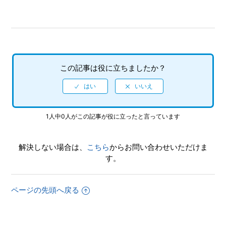
ステートセーブ（中断データ）はいくつ保存できますか。
ステートセーブ（中断データ）はどこに保存されますか。
オンライン対戦はできますか。
この記事は役に立ちましたか？
複数のゲームギアミクロを持ち寄って、対戦・複数人プレイ
はできますか。
オリジナル版と違う部分があります。
1人中0人がこの記事が役に立ったと言っています
ゲームをDLC等で追加・ダウンロードできますか。
解決しない場合は、
こちら
からお問い合わせいただけま
す。
収録ソフトの取扱説明書（マニュアル）はどこで見れます
か。
ページの先頭へ戻る
もっと見る