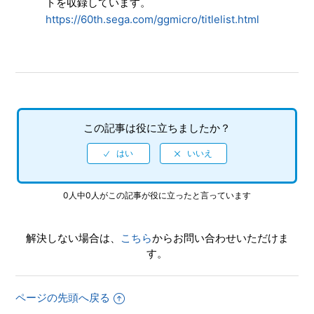
トを収録しています。
ステートセーブ（中断データ）はいくつ保存できますか。
https://60th.sega.com/ggmicro/titlelist.html
ステートセーブ（中断データ）はどこに保存されますか。
オンライン対戦はできますか。
複数のゲームギアミクロを持ち寄って、対戦・複数人プレイ
はできますか。
この記事は役に立ちましたか？
オリジナル版と違う部分があります。
ゲームをDLC等で追加・ダウンロードできますか。
0人中0人がこの記事が役に立ったと言っています
収録ソフトの取扱説明書（マニュアル）はどこで見れます
解決しない場合は、
こちら
からお問い合わせいただけま
か。
す。
もっと見る
ページの先頭へ戻る