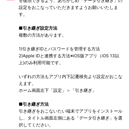
を復旧できるよう、あらかじめ「データ引き継ぎ」の
設定をおこなっていただきますようお願いいたしま
データ引継ぎ後の元端末のデータについて
す。
異なるOS間のデータ引き継ぎについて
■引き継ぎ設定方法
複数の方法があります。
退会・アカウントを削除したい
1)引き継ぎIDとパスワードを管理する方法
2)Apple IDと連携する方法※iOS版アプリ（iOS 13以
上)のみ利用可能です。
いずれの方法もアプリ内下記遷移先より設定がおこな
えます。
ホーム画面左下「設定」＞「引き継ぎ」
■引き継ぎ方法
引き継ぎをおこないたい端末でアプリをインストール
し、タイトル画面左側にある「データ引き継ぎ」を選
択してください。