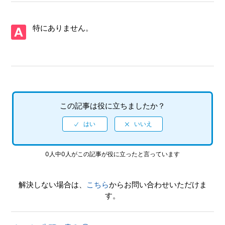
【PS4/ソニック × シャドウ ジェネレーションズ】シェア機
能に対応していますか（制限されている機能はありますか）
特にありません。
【PS4/ソニック × シャドウ ジェネレーションズ】ゲームが
難しいのですが、何かコツはありませんか
【PS4/ソニック × シャドウ ジェネレーションズ】PS4と
PS5ではトロフィーは共有ですか、それとも別々になります
か
この記事は役に立ちましたか？
【PS4/ソニック × シャドウ ジェネレーションズ】トロフィ
ー、実績機能はありますか
0人中0人がこの記事が役に立ったと言っています
【PS4/ソニック × シャドウ ジェネレーションズ】難易度設
定はありますか
解決しない場合は、
こちら
からお問い合わせいただけま
す。
【PS4/ソニック × シャドウ ジェネレーションズ】インター
ネットプレイで相手（他の人）が確認できる自分の（個人）
情報はありますか