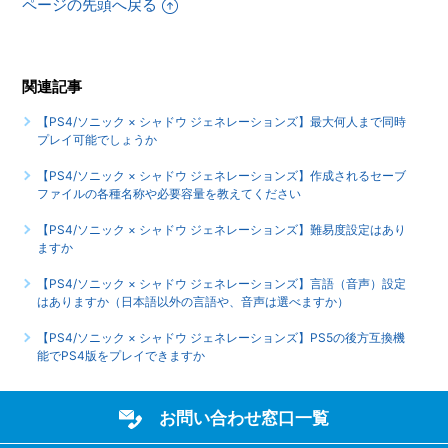
ページの先頭へ戻る
【PS4/ソニック × シャドウ ジェネレーションズ】インター
ネットを使用しないと、手に入らないアイテムやコンプリー
ト要素などはありますか
関連記事
【PS4/ソニック × シャドウ ジェネレーションズ】最大何人まで同時
【PS4/ソニック × シャドウ ジェネレーションズ】最大何人
プレイ可能でしょうか
まで同時プレイ可能でしょうか
【PS4/ソニック × シャドウ ジェネレーションズ】作成されるセーブ
もっと見る
ファイルの各種名称や必要容量を教えてください
【PS4/ソニック × シャドウ ジェネレーションズ】難易度設定はあり
ますか
【PS4/ソニック × シャドウ ジェネレーションズ】言語（音声）設定
はありますか（日本語以外の言語や、音声は選べますか）
【PS4/ソニック × シャドウ ジェネレーションズ】PS5の後方互換機
能でPS4版をプレイできますか
お問い合わせ窓口一覧