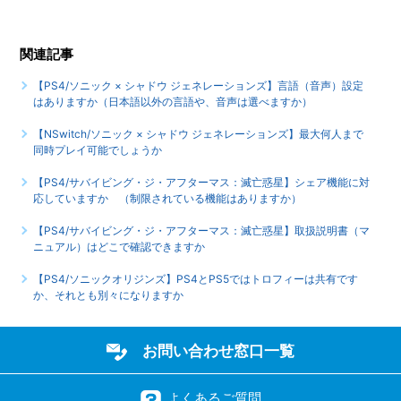
【PS4/ソニック × シャドウ ジェネレーションズ】インター
ネットを使用しないと、手に入らないアイテムやコンプリー
関連記事
ト要素などはありますか
【PS4/ソニック × シャドウ ジェネレーションズ】言語（音声）設定
はありますか（日本語以外の言語や、音声は選べますか）
【PS4/ソニック × シャドウ ジェネレーションズ】最大何人
まで同時プレイ可能でしょうか
【NSwitch/ソニック × シャドウ ジェネレーションズ】最大何人まで
同時プレイ可能でしょうか
もっと見る
【PS4/サバイビング・ジ・アフターマス：滅亡惑星】シェア機能に対
応していますか （制限されている機能はありますか）
【PS4/サバイビング・ジ・アフターマス：滅亡惑星】取扱説明書（マ
ニュアル）はどこで確認できますか
【PS4/ソニックオリジンズ】PS4とPS5ではトロフィーは共有です
か、それとも別々になりますか
お問い合わせ窓口一覧
よくあるご質問