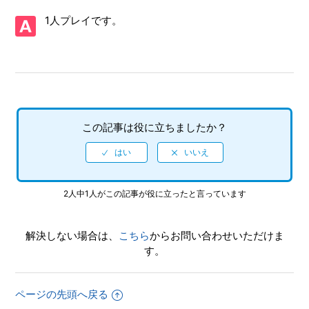
1人プレイです。
【PS4/ソニック × シャドウ ジェネレーションズ】シェア機
能に対応していますか（制限されている機能はありますか）
【PS4/ソニック × シャドウ ジェネレーションズ】ゲームが
難しいのですが、何かコツはありませんか
【PS4/ソニック × シャドウ ジェネレーションズ】PS4と
この記事は役に立ちましたか？
PS5ではトロフィーは共有ですか、それとも別々になります
か
【PS4/ソニック × シャドウ ジェネレーションズ】トロフィ
ー、実績機能はありますか
2人中1人がこの記事が役に立ったと言っています
【PS4/ソニック × シャドウ ジェネレーションズ】難易度設
解決しない場合は、
こちら
からお問い合わせいただけま
定はありますか
す。
【PS4/ソニック × シャドウ ジェネレーションズ】インター
ネットプレイで相手（他の人）が確認できる自分の（個人）
ページの先頭へ戻る
情報はありますか