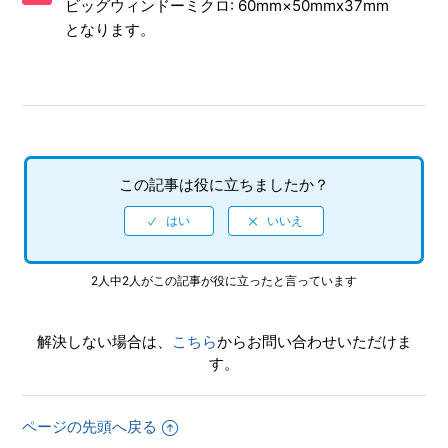
ビッグウィンドーミクロ: 60mm×50mmx37mm
TVについているUSB端子に接続して動作しますか。市販の
となります。
ACアダプターは動作しますか。充電器から供給できます
か。
本体内に充電機能はありますか。
TV・モニターにつなげて遊べますか。
この記事は役に立ちましたか？
2人中2人がこの記事が役に立ったと言っています
解決しない場合は、
こちら
からお問い合わせいただけま
す。
ページの先頭へ戻る