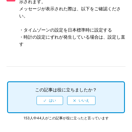
示されます。
メッセージが表示された際は、以下をご確認くださ
エラーが発生し引き継ぎパスワードを設定できない
い。
動作が安定しない/画面が正常に表示されない/通信エラーが
・タイムゾーンの設定を日本標準時に設定する
発生する
・時計の設定にずれが発生している場合は、設定し直
す
キャラクター専用武器が装備できない
合成・売却をおこなっていないのにアルカナが消失した
Err:303が発生し、合成や売却がおこなえない
この記事は役に立ちましたか？
153人中44人がこの記事が役に立ったと言っています