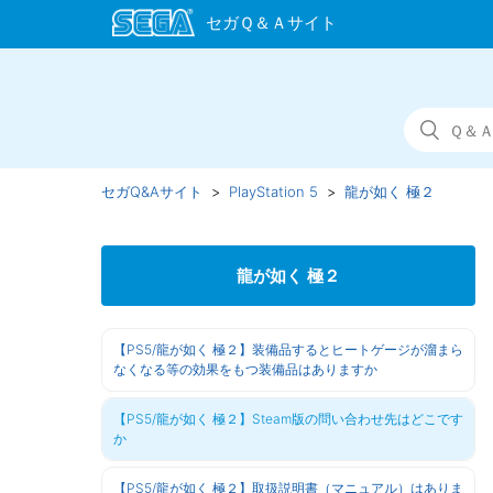
セガQ&Aサイト
PlayStation 5
龍が如く 極２
龍が如く 極２
【PS5/龍が如く 極２】装備品するとヒートゲージが溜まら
なくなる等の効果をもつ装備品はありますか
【PS5/龍が如く 極２】Steam版の問い合わせ先はどこです
か
【PS5/龍が如く 極２】取扱説明書（マニュアル）はありま