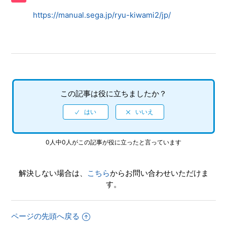
すか
https://manual.sega.jp/ryu-kiwami2/jp/
【PS5/龍が如く 極２】プレイ動画やゲーム画面写真を、動
画サイト／SNS等で公開してもいいですか
【PS5/龍が如く 極２】シェア機能に対応していますか（制
限されている機能はありますか）
この記事は役に立ちましたか？
【PS5/龍が如く 極２】何をしたらいいか、どこへ行けばい
いか、バトルで勝てない場合はどうすればいいですか
【PS5/龍が如く 極２】クリアデータのデータ引き継ぎに
0人中0人がこの記事が役に立ったと言っています
て、引き継がれる要素と引き継がれない要素を教えてくださ
い
解決しない場合は、
こちら
からお問い合わせいただけま
【PS5/龍が如く 極２】クリア後、2周めができるモードはあ
す。
りますか
【PS5/龍が如く 極２】真島編をクリア後 何度もプレイでき
ページの先頭へ戻る
ますか