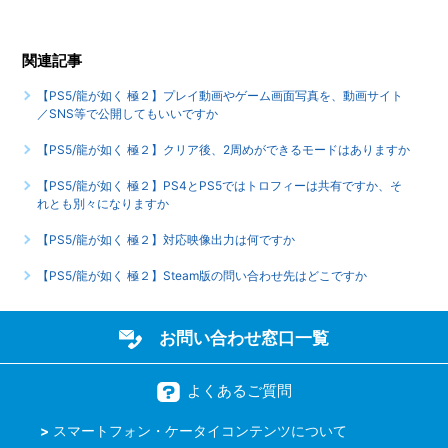
【PS5/龍が如く 極２】真島編は全何章ですか、各章に解放
関連記事
条件はありますか
【PS5/龍が如く 極２】プレイ動画やゲーム画面写真を、動画サイト
もっと見る
／SNS等で公開してもいいですか
【PS5/龍が如く 極２】クリア後、2周めができるモードはありますか
【PS5/龍が如く 極２】PS4とPS5ではトロフィーは共有ですか、そ
れとも別々になりますか
【PS5/龍が如く 極２】対応映像出力は何ですか
【PS5/龍が如く 極２】Steam版の問い合わせ先はどこですか
お問い合わせ窓口一覧
よくあるご質問
スマートフォン・ケータイコンテンツについて