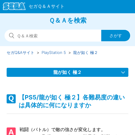
Ｑ＆Ａを検索
セガQ&Aサイト
PlayStation 5
龍が如く 極２
龍が如く 極２
【PS5/龍が如く 極２】装備品するとヒートゲージが溜まら
なくなる等の効果をもつ装備品はありますか
【PS5/龍が如く 極２】各難易度の違い
は具体的に何になりますか
【PS5/龍が如く 極２】Steam版の問い合わせ先はどこです
か
戦闘（バトル）で敵の強さが変化します。
【PS5/龍が如く 極２】取扱説明書（マニュアル）はありま