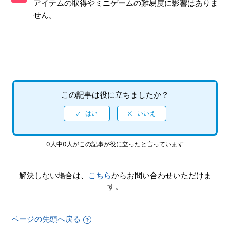
アイテムの取得やミニゲームの難易度に影響はありま
すか
せん。
【PS5/龍が如く 極２】プレイ動画やゲーム画面写真を、動
画サイト／SNS等で公開してもいいですか
【PS5/龍が如く 極２】シェア機能に対応していますか（制
限されている機能はありますか）
この記事は役に立ちましたか？
【PS5/龍が如く 極２】何をしたらいいか、どこへ行けばい
いか、バトルで勝てない場合はどうすればいいですか
【PS5/龍が如く 極２】クリアデータのデータ引き継ぎに
0人中0人がこの記事が役に立ったと言っています
て、引き継がれる要素と引き継がれない要素を教えてくださ
い
解決しない場合は、
こちら
からお問い合わせいただけま
【PS5/龍が如く 極２】クリア後、2周めができるモードはあ
す。
りますか
【PS5/龍が如く 極２】真島編をクリア後 何度もプレイでき
ページの先頭へ戻る
ますか