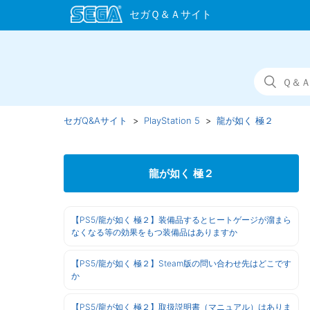
セガQ&Aサイト
PlayStation 5
龍が如く 極２
龍が如く 極２
【PS5/龍が如く 極２】装備品するとヒートゲージが溜まら
なくなる等の効果をもつ装備品はありますか
【PS5/龍が如く 極２】Steam版の問い合わせ先はどこです
か
【PS5/龍が如く 極２】取扱説明書（マニュアル）はありま