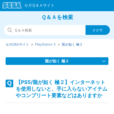
Ｑ＆Ａを検索
セガQ&Aサイト
PlayStation 5
龍が如く 極２
龍が如く 極２
【PS5/龍が如く 極２】装備品するとヒートゲージが溜まら
なくなる等の効果をもつ装備品はありますか
【PS5/龍が如く 極２】インターネット
を使用しないと、手に入らないアイテム
【PS5/龍が如く 極２】Steam版の問い合わせ先はどこです
やコンプリート要素などはありますか
か
【PS5/龍が如く 極２】取扱説明書（マニュアル）はありま