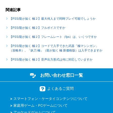
関連記事
【PS5/龍が如く 極２】真島編は全何章ですか、各章に解放
条件はありますか
【PS5/龍が如く 極２】最大何人まで同時プレイ可能でしょうか
もっと見る
【PS5/龍が如く 極２】フルボイスですか
【PS5/龍が如く 極２】フレームレート（fps）は、いくつですか
【PS5/龍が如く 極２】コードで入手できた武器「極マシンガン」
（攻略本）、「妖刀 極」（龍が如く 極 新価格版）は入手できますか
【PS5/龍が如く 極２】音声出力形式は何に対応していますか
お問い合わせ窓口一覧
よくあるご質問
スマートフォン・ケータイコンテンツについて
家庭用ゲーム・PCゲームについて
アーケードゲームについて