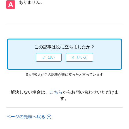
ありません。
すか
【PS5/龍が如く 極２】プレイ動画やゲーム画面写真を、動
画サイト／SNS等で公開してもいいですか
【PS5/龍が如く 極２】シェア機能に対応していますか（制
限されている機能はありますか）
この記事は役に立ちましたか？
【PS5/龍が如く 極２】何をしたらいいか、どこへ行けばい
いか、バトルで勝てない場合はどうすればいいですか
0人中0人がこの記事が役に立ったと言っています
【PS5/龍が如く 極２】クリアデータのデータ引き継ぎに
て、引き継がれる要素と引き継がれない要素を教えてくださ
い
解決しない場合は、
こちら
からお問い合わせいただけま
す。
【PS5/龍が如く 極２】クリア後、2周めができるモードはあ
りますか
ページの先頭へ戻る
【PS5/龍が如く 極２】真島編をクリア後 何度もプレイでき
ますか