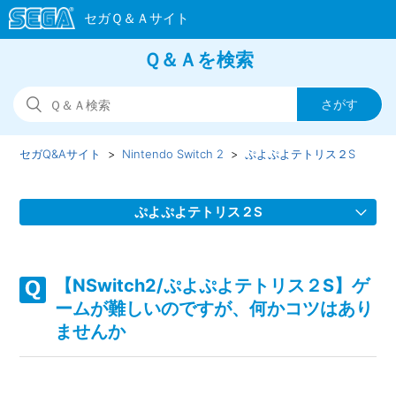
Ｑ＆Ａを検索
セガQ&Aサイト
Nintendo Switch 2
ぷよぷよテトリス２S
ぷよぷよテトリス２S
【NSwitch2/ぷよぷよテトリス２S】取扱説明書（マニュア
ル）はありますか
【NSwitch2/ぷよぷよテトリス２S】ゲ
ームが難しいのですが、何かコツはあり
【NSwitch2/ぷよぷよテトリス２S】プレイ動画やゲーム画
ませんか
面写真を、動画サイト／SNS等で公開してもいいですか
【NSwitch2/ぷよぷよテトリス２S】「キャプチャーボタ