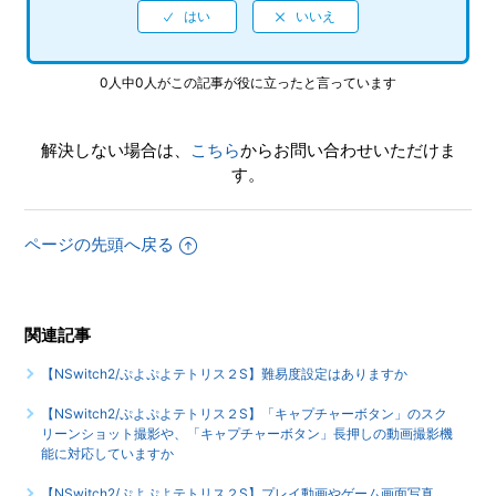
【NSwitch2/ぷよぷよテトリス２S】インターネットの対戦
で、相手が接続を切った場合、自分の勝敗はどうなりますか
0人中0人がこの記事が役に立ったと言っています
（勝ち、引き分け、それとも無効など）
もっと見る
解決しない場合は、
こちら
からお問い合わせいただけま
す。
ページの先頭へ戻る
関連記事
【NSwitch2/ぷよぷよテトリス２S】難易度設定はありますか
【NSwitch2/ぷよぷよテトリス２S】「キャプチャーボタン」のスク
リーンショット撮影や、「キャプチャーボタン」長押しの動画撮影機
能に対応していますか
【NSwitch2/ぷよぷよテトリス２S】プレイ動画やゲーム画面写真