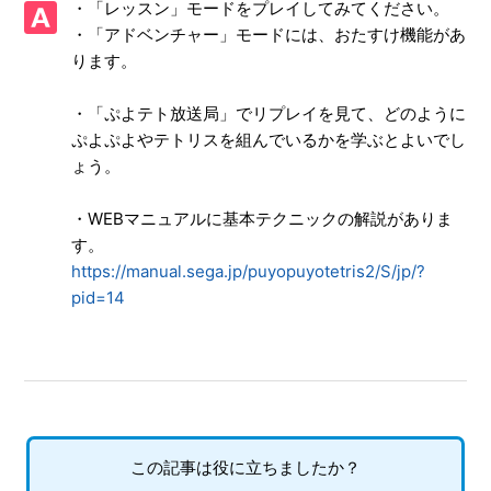
・「レッスン」モードをプレイしてみてください。
ン」のスクリーンショット撮影や、「キャプチャーボタン」
長押しの動画撮影機能に対応していますか
・「アドベンチャー」モードには、おたすけ機能があ
ります。
【NSwitch2/ぷよぷよテトリス２S】ゲームが難しいのです
が、何かコツはありませんか
・「ぷよテト放送局」でリプレイを見て、どのように
ぷよぷよやテトリスを組んでいるかを学ぶとよいでし
【NSwitch2/ぷよぷよテトリス２S】「ハンデせってい」の
ょう。
具体的な違いは何ですか
・WEBマニュアルに基本テクニックの解説がありま
【NSwitch2/ぷよぷよテトリス２S】オンライン対戦でボイ
す。
スチャットをすることはできますか
https://manual.sega.jp/puyopuyotetris2/S/jp/?
pid=14
【NSwitch2/ぷよぷよテトリス２S】難易度設定はあります
か
【NSwitch2/ぷよぷよテトリス２S】オンライン対戦を観戦
することはできますか
【NSwitch2/ぷよぷよテトリス２S】インターネットプレイ
この記事は役に立ちましたか？
で使用しているポート番号を教えてください