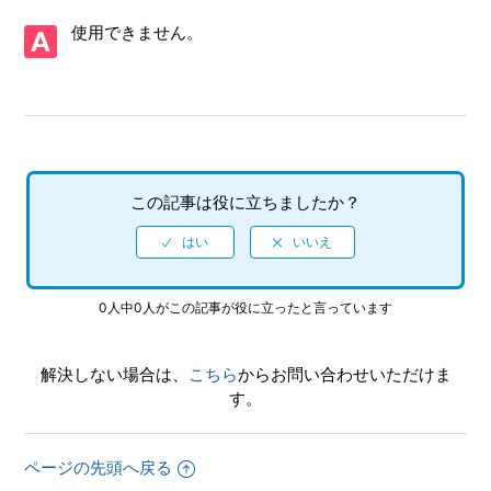
使用できません。
【PS5/たべごろ！スーパーモンキーボール 1＆2リメイク】
ゲストキャラクター（ビート、テイルス、ソニック、桐生一
馬、モルガナ、ハローキティ、スエゾー）は、パーティーゲ
ームやランキングチャレンジでも使用できるか
【PS5/たべごろ！スーパーモンキーボール 1＆2リメイク】
ゲームが難しい、コツなどはあるのか
この記事は役に立ちましたか？
【PS5/たべごろ！スーパーモンキーボール 1＆2リメイク】
PS4版のセーブデータは使用可能か
【PS5/たべごろ！スーパーモンキーボール 1＆2リメイク】
0人中0人がこの記事が役に立ったと言っています
モーションセンサーでの操作はできるか
解決しない場合は、
こちら
からお問い合わせいただけま
【PS5/たべごろ！スーパーモンキーボール 1＆2リメイク】
す。
PS4版とPS5版ではトロフィーは別々になるのか
【PS5/たべごろ！スーパーモンキーボール 1＆2リメイク】
ページの先頭へ戻る
公式ホームページはあるのか