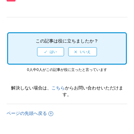
書が入っていない
【PS5/ツーポイントミュージアム】プレイ動画やゲーム画面
写真を、動画サイト／SNS等で公開してもいいですか
【PS5/ツーポイントミュージアム】トロフィー、実績機能は
この記事は役に立ちましたか？
ありますか。
【PS5/ツーポイントミュージアム】シェア機能に対応してい
ますか（制限されている機能はありますか）
0人中0人がこの記事が役に立ったと言っています
【PS5/ツーポイントミュージアム】難易度設定はありますか
解決しない場合は、
こちら
からお問い合わせいただけま
【PS5/ツーポイントミュージアム】フルボイスですか
す。
【PS5/ツーポイントミュージアム】言語（音声）設定はあり
ページの先頭へ戻る
ますか（日本語以外の言語や、音声は選べますか）
【PS5/ツーポイントミュージアム】音声出力形式は何に対応