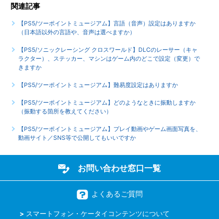
していますか
関連記事
もっと見る
【PS5/ツーポイントミュージアム】言語（音声）設定はありますか
（日本語以外の言語や、音声は選べますか）
【PS5/ソニックレーシング クロスワールド】DLCのレーサー（キャ
ラクター）、ステッカー、マシンはゲーム内のどこで設定（変更）で
きますか
【PS5/ツーポイントミュージアム】難易度設定はありますか
【PS5/ツーポイントミュージアム】どのようなときに振動しますか
（振動する箇所を教えてください）
【PS5/ツーポイントミュージアム】プレイ動画やゲーム画面写真を、
動画サイト／SNS等で公開してもいいですか
お問い合わせ窓口一覧
よくあるご質問
スマートフォン・ケータイコンテンツについて