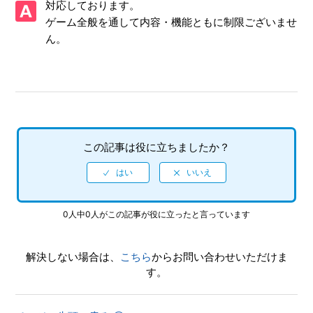
対応しております。
書が入っていない
ゲーム全般を通して内容・機能ともに制限ございませ
ん。
【PS5/ツーポイントミュージアム】プレイ動画やゲーム画面
写真を、動画サイト／SNS等で公開してもいいですか
【PS5/ツーポイントミュージアム】トロフィー、実績機能は
ありますか。
【PS5/ツーポイントミュージアム】シェア機能に対応してい
この記事は役に立ちましたか？
ますか（制限されている機能はありますか）
【PS5/ツーポイントミュージアム】難易度設定はありますか
0人中0人がこの記事が役に立ったと言っています
【PS5/ツーポイントミュージアム】フルボイスですか
【PS5/ツーポイントミュージアム】言語（音声）設定はあり
解決しない場合は、
こちら
からお問い合わせいただけま
ますか（日本語以外の言語や、音声は選べますか）
す。
【PS5/ツーポイントミュージアム】音声出力形式は何に対応