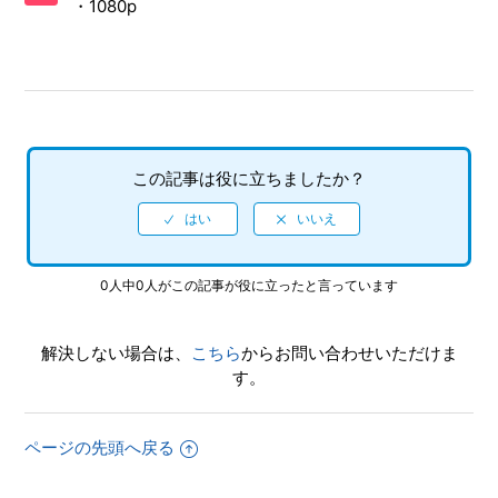
・1080p
書が入っていない
【PS5/ツーポイントミュージアム】プレイ動画やゲーム画面
写真を、動画サイト／SNS等で公開してもいいですか
【PS5/ツーポイントミュージアム】トロフィー、実績機能は
ありますか。
この記事は役に立ちましたか？
【PS5/ツーポイントミュージアム】シェア機能に対応してい
ますか（制限されている機能はありますか）
0人中0人がこの記事が役に立ったと言っています
【PS5/ツーポイントミュージアム】難易度設定はありますか
【PS5/ツーポイントミュージアム】フルボイスですか
解決しない場合は、
こちら
からお問い合わせいただけま
す。
【PS5/ツーポイントミュージアム】言語（音声）設定はあり
ますか（日本語以外の言語や、音声は選べますか）
ページの先頭へ戻る
【PS5/ツーポイントミュージアム】音声出力形式は何に対応