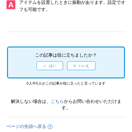
アイテムを設置したときに振動があります。設定でオ
書が入っていない
フも可能です。
【PS5/ツーポイントミュージアム】プレイ動画やゲーム画面
写真を、動画サイト／SNS等で公開してもいいですか
【PS5/ツーポイントミュージアム】トロフィー、実績機能は
ありますか。
この記事は役に立ちましたか？
【PS5/ツーポイントミュージアム】シェア機能に対応してい
ますか（制限されている機能はありますか）
【PS5/ツーポイントミュージアム】難易度設定はありますか
0人中0人がこの記事が役に立ったと言っています
【PS5/ツーポイントミュージアム】フルボイスですか
解決しない場合は、
こちら
からお問い合わせいただけま
【PS5/ツーポイントミュージアム】言語（音声）設定はあり
す。
ますか（日本語以外の言語や、音声は選べますか）
ページの先頭へ戻る
【PS5/ツーポイントミュージアム】音声出力形式は何に対応