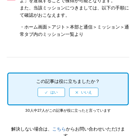
よ」を達成することで獲得が可能となります。
キサナの加入条件について
また、当該ミッションにつきましては、以下の手順に
て確認がおこなえます。
二身合体について
・ホーム画面＞アジト＞本部と通信＞ミッション＞通
多身合体について
常タブ内のミッション一覧より
悪魔のグレードについて
D×2限界突破について
この記事は役に立ちましたか？
30人中27人がこの記事が役に立ったと言っています
解決しない場合は、
こちら
からお問い合わせいただけま
す。