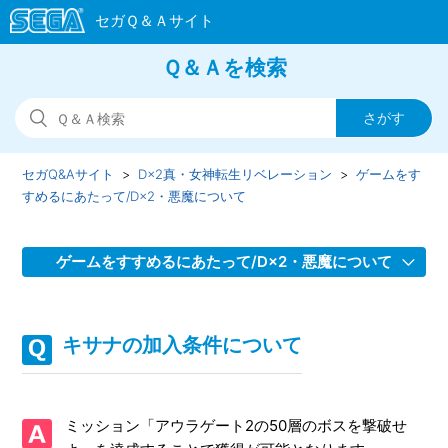
Ｑ＆Ａを検索
セガQ&Aサイト
D×2真・女神転生リベレーション
ゲームをす
すめるにあたって/D×2・悪魔について
ゲームをすすめるにあたって/D×2・悪魔について
★5 魔王 ベルゼブブ（人）を合体/思念化する際のご注意
キサナの加入条件について
主人公の性別について
コラボキャラクターについて
ミッション「アウラゲート2の50層のボスを撃破せ