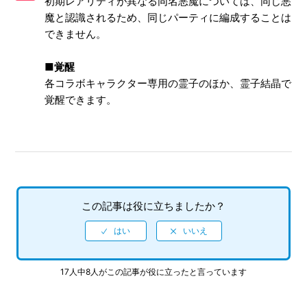
初期レアリティが異なる同名悪魔については、同じ悪
キサナの加入条件について
魔と認識されるため、同じパーティに編成することは
できません。
二身合体について
■覚醒
多身合体について
各コラボキャラクター専用の霊子のほか、霊子結晶で
覚醒できます。
悪魔のグレードについて
D×2限界突破について
この記事は役に立ちましたか？
17人中8人がこの記事が役に立ったと言っています