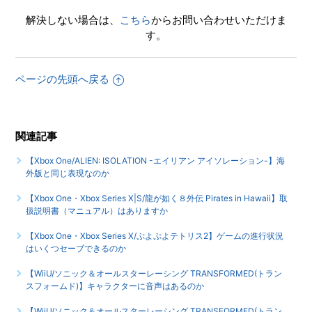
解決しない場合は、
こちら
からお問い合わせいただけま
す。
ページの先頭へ戻る
関連記事
【Xbox One/ALIEN: ISOLATION -エイリアン アイソレーション-】海
外版と同じ表現なのか
【Xbox One・Xbox Series X|S/龍が如く８外伝 Pirates in Hawaii】取
扱説明書（マニュアル）はありますか
【Xbox One・Xbox Series X/ぷよぷよテトリス2】ゲームの進行状況
はいくつセーブできるのか
【WiiU/ソニック＆オールスターレーシング TRANSFORMED(トラン
スフォームド)】キャラクターに音声はあるのか
【WiiU/ソニック＆オールスターレーシング TRANSFORMED(トラン