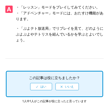
【Xbox One・Xbox Series X/ぷよぷよテトリス2】他機種版
・「レッスン」モードをプレイしてみてください。
とインターネット対戦ができるか
・「アドベンチャー」モードには、おたすけ機能があ
ります。
【Xbox One・Xbox Series X/ぷよぷよテトリス2】前作（ぷ
よぷよテトリス）とインターネット対戦ができるか
・「ぷよテト放送局」でリプレイを見て、どのように
ぷよぷよやテトリスを組んでいるかを学ぶとよいでし
【Xbox One・Xbox Series X/ぷよぷよテトリス2】インター
ょう。
ネット対戦は「Xbox Live Goldメンバーシップ」への加入が
必要か
【Xbox One・Xbox Series X/ぷよぷよテトリス2】実績は
Xbox One版とXbox Series X版で共有できるか
【Xbox One・Xbox Series X/ぷよぷよテトリス2】スマート
この記事は役に立ちましたか？
デリバリー対応か
【Xbox One・Xbox Series X/ぷよぷよテトリス2】公式ホー
ムページはあるのか
1人中1人がこの記事が役に立ったと言っています