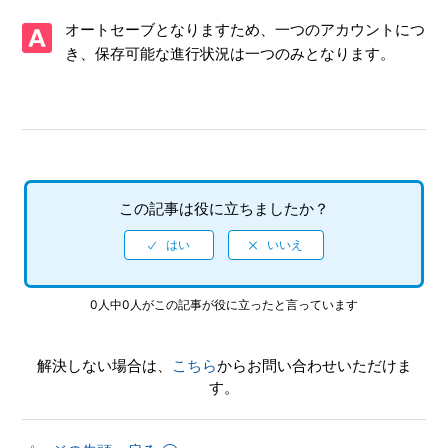
【Xbox One・Xbox Series X/ぷよぷよテトリス2】他機種版
オートセーブとなりますため、一つのアカウントにつ
とインターネット対戦ができるか
き、保存可能な進行状況は一つのみとなります。
【Xbox One・Xbox Series X/ぷよぷよテトリス2】前作（ぷ
よぷよテトリス）とインターネット対戦ができるか
【Xbox One・Xbox Series X/ぷよぷよテトリス2】インター
ネット対戦は「Xbox Live Goldメンバーシップ」への加入が
必要か
この記事は役に立ちましたか？
【Xbox One・Xbox Series X/ぷよぷよテトリス2】実績は
Xbox One版とXbox Series X版で共有できるか
【Xbox One・Xbox Series X/ぷよぷよテトリス2】スマート
0人中0人がこの記事が役に立ったと言っています
デリバリー対応か
解決しない場合は、
こちら
からお問い合わせいただけま
【Xbox One・Xbox Series X/ぷよぷよテトリス2】公式ホー
す。
ムページはあるのか