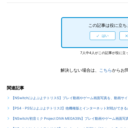
この記事は役に立ち
7人中4人がこの記事が役に立
解決しない場合は、
こちら
からお
関連記事
【NSwitch/ぷよぷよテトリスS】プレイ動画やゲーム画面写真を、動画サ
【PS4・PS5/ぷよぷよテトリス2】他機種版とインターネット対戦ができる
【NSwitch/初音ミク Project DIVA MEGA39’s】プレイ動画やゲー