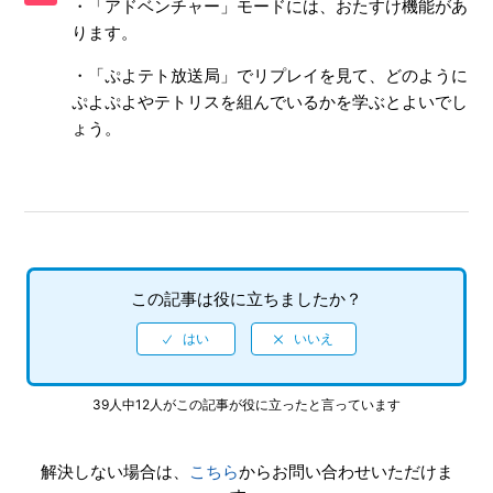
・「アドベンチャー」モードには、おたすけ機能があ
真を、動画サイト／SNS等で公開したい
ります。
【NSwitch/ぷよぷよテトリス2】「Nintendo Switch Lite」
・「ぷよテト放送局」でリプレイを見て、どのように
に対応しているか
ぷよぷよやテトリスを組んでいるかを学ぶとよいでし
ょう。
【NSwitch/ぷよぷよテトリス2】前作（ぷよぷよテトリス）
とインターネット対戦ができるか
【NSwitch/ぷよぷよテトリス2】インターネット対戦は
「Nintendo Switch Online」への加入が必要か
【NSwitch/ぷよぷよテトリス2】ゲームの進行状況はいくつ
この記事は役に立ちましたか？
セーブできるのか
【NSwitch/ぷよぷよテトリス2】他機種版とインターネット
対戦ができるか
39人中12人がこの記事が役に立ったと言っています
【NSwitch/ぷよぷよテトリス2】公式ホームページはあるの
か
解決しない場合は、
こちら
からお問い合わせいただけま