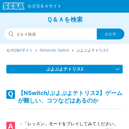
Ｑ＆Ａを検索
セガQ&Aサイト
Nintendo Switch
ぷよぷよテトリス2
ぷよぷよテトリス2
【NSwitch/ぷよぷよテトリス2】サウンドトラック（音楽
CD）の発売予定を教えてほしい
【NSwitch/ぷよぷよテトリス2】ゲーム
が難しい、コツなどはあるのか
【NSwitch/ぷよぷよテトリス2】取扱説明書（マニュアル）
はどこかで見れるか
・「レッスン」モードをプレイしてみてください。
【NSwitch/ぷよぷよテトリス2】プレイ動画やゲーム画面写