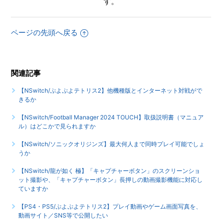
す。
【NSwitch/ぷよぷよテトリス2】ゲームが難しい、コツなど
はあるのか
ページの先頭へ戻る
関連記事
【NSwitch/ぷよぷよテトリス2】他機種版とインターネット対戦がで
きるか
【NSwitch/Football Manager 2024 TOUCH】取扱説明書（マニュア
ル）はどこかで見られますか
【NSwitch/ソニックオリジンズ】最大何人まで同時プレイ可能でしょ
うか
【NSwitch/龍が如く 極】「キャプチャーボタン」のスクリーンショ
ット撮影や、「キャプチャーボタン」長押しの動画撮影機能に対応し
ていますか
【PS4・PS5/ぷよぷよテトリス2】プレイ動画やゲーム画面写真を、
動画サイト／SNS等で公開したい