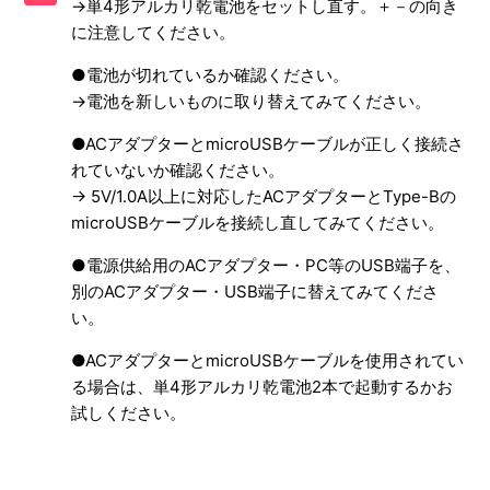
→単4形アルカリ乾電池をセットし直す。＋－の向き
い。
に注意してください。
踏んでしまったなどで、壊してしまいました。修理できます
●電池が切れているか確認ください。
か。
→電池を新しいものに取り替えてみてください。
液晶ディスプレイが割れてしまった／ボタンが壊れました
●ACアダプターとmicroUSBケーブルが正しく接続さ
（等、使用による破損）
れていないか確認ください。
→ 5V/1.0A以上に対応したACアダプターとType-Bの
複数人プレイができません。
microUSBケーブルを接続し直してみてください。
●電源供給用のACアダプター・PC等のUSB端子を、
別のACアダプター・USB端子に替えてみてくださ
い。
●ACアダプターとmicroUSBケーブルを使用されてい
る場合は、単4形アルカリ乾電池2本で起動するかお
試しください。