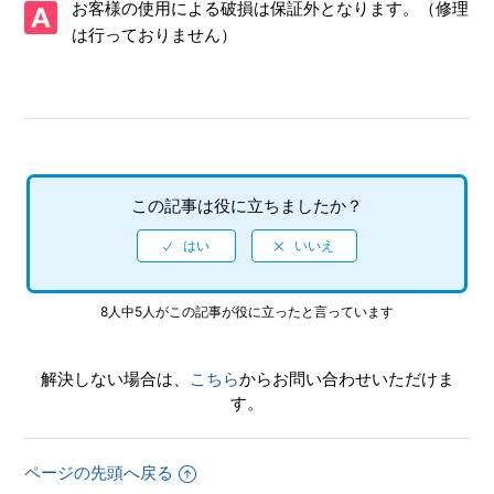
お客様の使用による破損は保証外となります。（修理
い。
は行っておりません）
踏んでしまったなどで、壊してしまいました。修理できます
か。
液晶ディスプレイが割れてしまった／ボタンが壊れました
（等、使用による破損）
この記事は役に立ちましたか？
複数人プレイができません。
8人中5人がこの記事が役に立ったと言っています
解決しない場合は、
こちら
からお問い合わせいただけま
す。
ページの先頭へ戻る