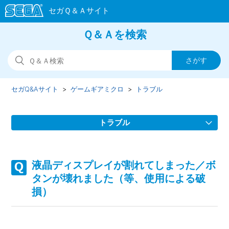
Ｑ＆Ａを検索
セガQ&Aサイト
ゲームギアミクロ
トラブル
トラブル
輝度調整がセーブされない。
液晶ディスプレイが割れてしまった／ボ
ヘッドホンから音が出ない。
タンが壊れました（等、使用による破
損）
パワースイッチをONにしても起動できない。
パッケージ箱つぶれ、キズ、汚れがあるので交換してほし