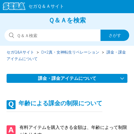
Ｑ＆Ａを検索
セガQ&Aサイト
D×2真・女神転生リベレーション
課金・課金
アイテムについて
課金・課金アイテムについて
公式ストアにログインできない（「このIDは有効ではない」
と表示される）
年齢による課金の制限について
購入したジェムが反映されない
有料アイテムを購入できる金額は、年齢によって制限
各種パックの購入回数について