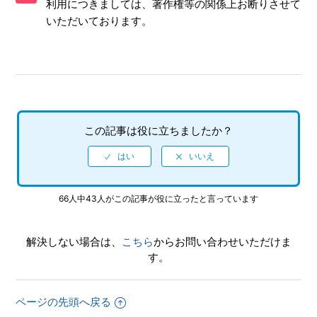
利用につきましては、著作権等の関係上お断りさせて
いただいております。
ゲームをDLC（ダウンロードコンテンツ）等で追加・ダウン
ロードできますか。
メガドライブのソフト（カートリッジ）を挿して遊ぶことは
できますか。
オリジナル版と違う部分があります。
この記事は役に立ちましたか？
オンライン対戦はできますか。
収録ソフトはメガドライブで使えた隠しコマンドや裏技は使
66人中43人がこの記事が役に立ったと言っています
えますか。
【ダイナブラザーズ2】 6ボタンパッド設定画面（ショート
解決しない場合は、
こちら
からお問い合わせいただけま
カット設定画面）を呼び出すことができません。
す。
【ダライアス】GAME MODEをBOSS RUSH MODEにしてプ
ページの先頭へ戻る
レイしたとき、ゲームオーバー後にオプション画面にて設定