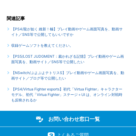
を確認するとBOSS TYPEが必ず「26 BOSSES」になってい
る
関連記事
【PS4/龍が如く 維新！極】プレイ動画やゲーム画面写真を、動画サ
イト／SNS等で公開してもいいですか
収録ゲームソフトを教えてください。
【PS5/LOST JUDGMENT：裁かれざる記憶】プレイ動画やゲーム画
面写真を、動画サイト／SNS等で公開したい
【NSwitch/ぷよぷよテトリスS】プレイ動画やゲーム画面写真を、動
画サイト／ブログ等で公開したい
【PS4/Virtua Fighter esports】初代「Virtua Fighter」キャラクター
モデル、初代「Virtua Fighter」ステージ＋UI は、オンライン対戦時
も反映されるか
お問い合わせ窓口一覧
よくあるご質問