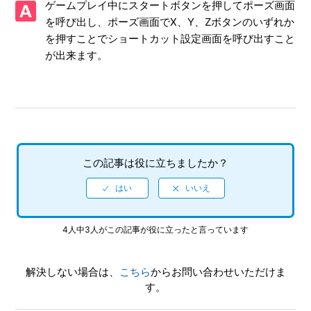
ゲームプレイ中にスタートボタンを押してポーズ画面
を呼び出し、ポーズ画面でX、Y、Zボタンのいずれか
ゲームをDLC（ダウンロードコンテンツ）等で追加・ダウン
を押すことでショートカット設定画面を呼び出すこと
ロードできますか。
が出来ます。
メガドライブのソフト（カートリッジ）を挿して遊ぶことは
できますか。
オリジナル版と違う部分があります。
オンライン対戦はできますか。
この記事は役に立ちましたか？
収録ソフトはメガドライブで使えた隠しコマンドや裏技は使
えますか。
4人中3人がこの記事が役に立ったと言っています
【ダイナブラザーズ2】 6ボタンパッド設定画面（ショート
カット設定画面）を呼び出すことができません。
解決しない場合は、
こちら
からお問い合わせいただけま
【ダライアス】GAME MODEをBOSS RUSH MODEにしてプ
す。
レイしたとき、ゲームオーバー後にオプション画面にて設定