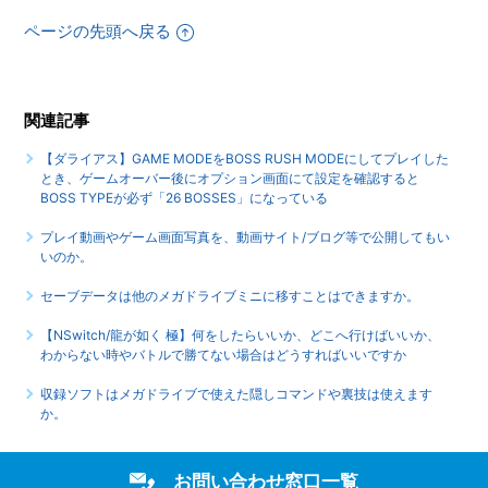
を確認するとBOSS TYPEが必ず「26 BOSSES」になってい
る
ページの先頭へ戻る
関連記事
【ダライアス】GAME MODEをBOSS RUSH MODEにしてプレイした
とき、ゲームオーバー後にオプション画面にて設定を確認すると
BOSS TYPEが必ず「26 BOSSES」になっている
プレイ動画やゲーム画面写真を、動画サイト/ブログ等で公開してもい
いのか。
セーブデータは他のメガドライブミニに移すことはできますか。
【NSwitch/龍が如く 極】何をしたらいいか、どこへ行けばいいか、
わからない時やバトルで勝てない場合はどうすればいいですか
収録ソフトはメガドライブで使えた隠しコマンドや裏技は使えます
か。
お問い合わせ窓口一覧