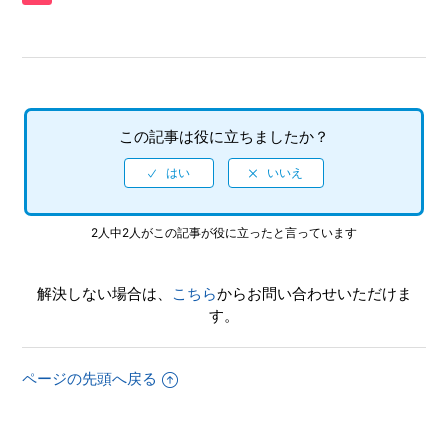
声は選べるのか
【PS4/龍が如く5 夢、叶えし者】フルボイスなのか
【PS4/龍が如く5 夢、叶えし者】ゲームの進行状況はいく
つセーブできるのか
この記事は役に立ちましたか？
【PS4/龍が如く5 夢、叶えし者】DL版（ダウンロード版）
ソフト本体の容量はいくつなのか
2人中2人がこの記事が役に立ったと言っています
【PS4/龍が如く5 夢、叶えし者】PS3版との主な違いは何
か
解決しない場合は、
こちら
からお問い合わせいただけま
【PS4/龍が如く5 夢、叶えし者】公式ホームページはある
す。
のか
ページの先頭へ戻る
【PS4/龍が如く5 夢、叶えし者】攻略本の発売情報を教え
てほしい