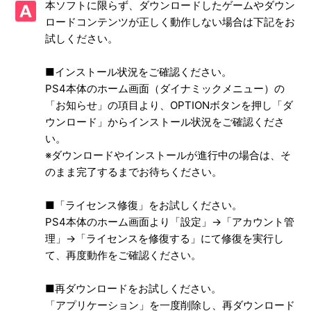
本ソフトに限らず、ダウンロードしたゲームやダウン
違いがありますか
ロードコンテンツが正しく動作しない場合は下記をお
試しください。
【PS4/龍が如く3】PS4龍が如くシリーズのシステムデータ
があるとどのような特典がもらえますか
■インストール状況をご確認ください。
【PS4/龍が如く3】海外での発売はありますか
PS4本体のホーム画面（ダイナミックメニュー）の
「お知らせ」の項目より、OPTIONボタンを押し「ダ
【PS4/龍が如く3】「シェアプレイ」に対応していますか
ウンロード」からインストール状況をご確認くださ
い。
【PS4/龍が如く3】バトルやゲームシステムはPS3と同じで
※ダウンロードやインストールが進行中の場合は、そ
しょうか
のまま完了するまでお待ちください。
【PS4/龍が如く3】公式ホームページを参照したい
■「ライセンス修復」をお試しください。
PS4本体のホーム画面より「設定」→「アカウント管
【PS4/龍が如く3】一時的ではなく、ストーリー、プレミア
理」→「ライセンスを修復する」にて修復を実行し
ムユーゲームの難易度をどうしても変更したい場合にはどう
て、再度動作をご確認ください。
したらいいでしょうか
■再ダウンロードをお試しください。
【PS4/龍が如く3】PS Vitaでのリモートプレイに対応して
「アプリケーション」を一度削除し、再ダウンロード