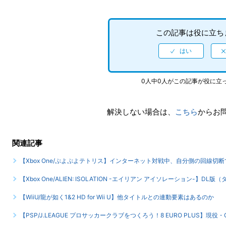
この記事は役に立ち
0人中0人がこの記事が役に立
解決しない場合は、
こちら
からお
関連記事
【Xbox One/ぷよぷよテトリス】インターネット対戦中、自分側の回線切
【Xbox One/ALIEN: ISOLATION -エイリアン アイソレーション
【WiiU/龍が如く1&2 HD for Wii U】他タイトルとの連動要素はあるのか
【PSP/J.LEAGUE プロサッカークラブをつくろう！8 EURO PLUS