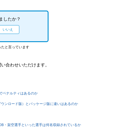
ましたか？
ったと言っています
問い合わせいただけます。
断でペナルティはあるのか
-】DL版（ダウンロード版）とパッケージ版に違いはあるのか
】現役・OB・架空選手といった選手は何名収録されているか