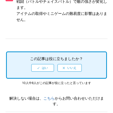
戦闘（バトルやチェイスバトル）で敵の強さが変化し
できるか
ます。
アイテムの取得やミニゲームの難易度に影響はありま
【PS4/龍が如く 維新!】「遥」は登場するか
せん。
【PS4/龍が如く 維新!】クリアすると追加されるモードはあ
るか
【PS4/龍が如く 維新!】難易度設定はあるのか
【PS4/龍が如く 維新!】トロフィー機能に対応しているのか
この記事は役に立ちましたか？
【PS4/龍が如く 維新!】オンラインに接続しないと入手でき
ない要素(トロフィー等)はあるか
10人中8人がこの記事が役に立ったと言っています
【PS4/龍が如く 維新!】「エクストラコンテンツ」や追加
DLCのアイテムもコンプリートの対象なのか
解決しない場合は、
こちら
からお問い合わせいただけま
【PS4/龍が如く 維新!】インターネットプレイに対応してい
す。
るのか