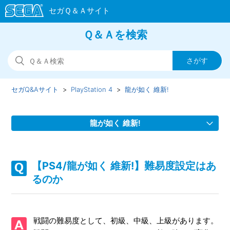
Ｑ＆Ａを検索
セガQ&Aサイト
PlayStation 4
龍が如く 維新!
龍が如く 維新!
【PS4/龍が如く 維新!】ストーリーを先に進めたことによっ
て、行えなくなるサブストーリーや天啓はあるか
【PS4/龍が如く 維新!】難易度設定はあ
るのか
【PS4/龍が如く 維新!】本編やサブストーリーで、何をした
らいいか、どこへ行けばいいか、わからない
戦闘の難易度として、初級、中級、上級があります。
【PS4/龍が如く 維新!】バトルダンジョンはどこからプレイ