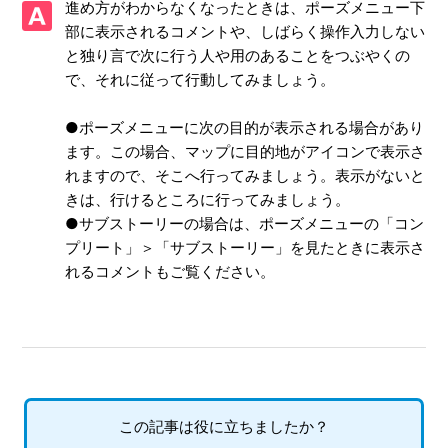
進め方がわからなくなったときは、ポーズメニュー下
できるか
部に表示されるコメントや、しばらく操作入力しない
と独り言で次に行う人や用のあることをつぶやくの
【PS4/龍が如く 維新!】「遥」は登場するか
で、それに従って行動してみましょう。
【PS4/龍が如く 維新!】クリアすると追加されるモードはあ
るか
●ポーズメニューに次の目的が表示される場合があり
ます。この場合、マップに目的地がアイコンで表示さ
【PS4/龍が如く 維新!】難易度設定はあるのか
れますので、そこへ行ってみましょう。表示がないと
きは、行けるところに行ってみましょう。
【PS4/龍が如く 維新!】トロフィー機能に対応しているのか
●サブストーリーの場合は、ポーズメニューの「コン
プリート」＞「サブストーリー」を見たときに表示さ
【PS4/龍が如く 維新!】オンラインに接続しないと入手でき
れるコメントもご覧ください。
ない要素(トロフィー等)はあるか
【PS4/龍が如く 維新!】「エクストラコンテンツ」や追加
DLCのアイテムもコンプリートの対象なのか
【PS4/龍が如く 維新!】インターネットプレイに対応してい
この記事は役に立ちましたか？
るのか