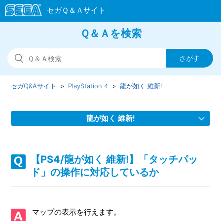
Ｑ＆Ａを検索
セガQ&Aサイト
PlayStation 4
龍が如く 維新!
龍が如く 維新!
【PS4/龍が如く 維新!】ストーリーを先に進めたことによっ
て、行えなくなるサブストーリーや天啓はあるか
【PS4/龍が如く 維新!】「タッチパッ
ド」の操作に対応しているか
【PS4/龍が如く 維新!】本編やサブストーリーで、何をした
らいいか、どこへ行けばいいか、わからない
マップの表示を行えます。
【PS4/龍が如く 維新!】バトルダンジョンはどこからプレイ