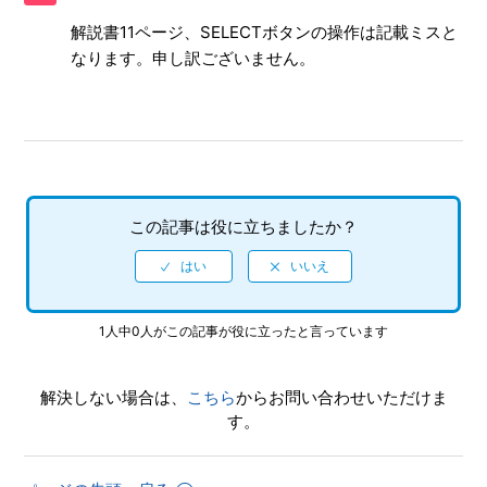
できるか
解説書11ページ、SELECTボタンの操作は記載ミスと
なります。申し訳ございません。
【PS4/龍が如く 維新!】「遥」は登場するか
【PS4/龍が如く 維新!】クリアすると追加されるモードはあ
るか
【PS4/龍が如く 維新!】難易度設定はあるのか
この記事は役に立ちましたか？
【PS4/龍が如く 維新!】トロフィー機能に対応しているのか
【PS4/龍が如く 維新!】オンラインに接続しないと入手でき
ない要素(トロフィー等)はあるか
1人中0人がこの記事が役に立ったと言っています
【PS4/龍が如く 維新!】「エクストラコンテンツ」や追加
DLCのアイテムもコンプリートの対象なのか
解決しない場合は、
こちら
からお問い合わせいただけま
す。
【PS4/龍が如く 維新!】インターネットプレイに対応してい
るのか