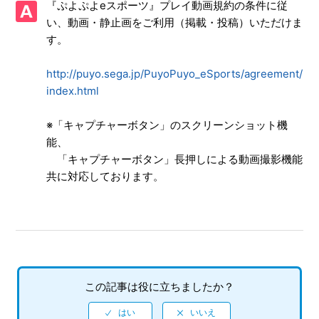
『ぷよぷよeスポーツ』プレイ動画規約の条件に従
はあるのか
い、動画・静止画をご利用（掲載・投稿）いただけま
す。
【NSwitch/ぷよぷよeスポーツ】Switch版のインターネット
対戦は「Nintendo Switch Online」への加入が必要か
http://puyo.sega.jp/PuyoPuyo_eSports/agreement/
【NSwitch/ぷよぷよeスポーツ】ゲームの進行状況はいくつ
index.html
セーブできるのか
※「キャプチャーボタン」のスクリーンショット機
【NSwitch/ぷよぷよeスポーツ】データ連動要素（引き継
能、
ぎ、データ連動特典など）はあるか
「キャプチャーボタン」長押しによる動画撮影機能
共に対応しております。
【NSwitch/ぷよぷよeスポーツ】PS4版とインターネット対
戦ができるか
【NSwitch/ぷよぷよeスポーツ】DL版（ダウンロード版）ソ
フト本体の容量はいくつなのか
【NSwitch/ぷよぷよeスポーツ】公式ホームページはあるの
この記事は役に立ちましたか？
か