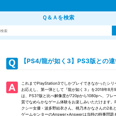
Ｑ＆Ａを検索
【PS4/龍が如く3】PS3版と
これまでPlayStation3でしかプレイできなかっ
お応えし、第一弾として『龍が如く３』を2018年8月9
は、PS3?版と比べ解像度が720pから1080pへ、フレ
質でなめらかなゲーム体験をお楽しみいただけます。PS3
クシー女優・波多野結衣さん、桃乃木かなさんの2名
ゲームセンターのAnswer×Answerは当時の時事