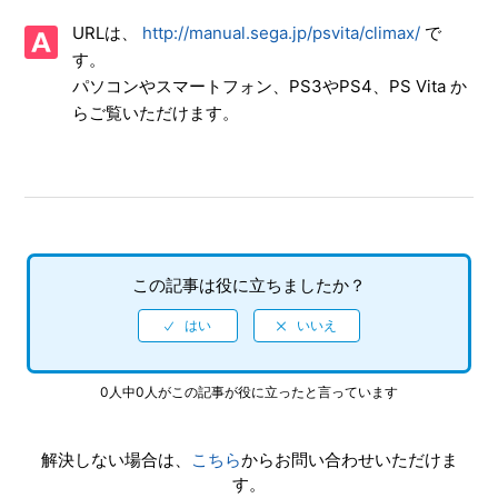
【PSVita/電撃文庫 FIGHTING CLIMAX IGNITION】ゲーム
URLは、
http://manual.sega.jp/psvita/climax/
で
が難しい、コツなどはあるのか
す。
パソコンやスマートフォン、PS3やPS4、PS Vita か
【PSVita/電撃文庫 FIGHTING CLIMAX IGNITION】3G回線
には対応しているのか
らご覧いただけます。
【PSVita/電撃文庫 FIGHTING CLIMAX IGNITION】ネット
ワーク対戦を観戦することはできるか
【PSVita/電撃文庫 FIGHTING CLIMAX IGNITION】CPU同
士の対戦を観賞することはできるか
この記事は役に立ちましたか？
【PSVita/電撃文庫 FIGHTING CLIMAX IGNITION】フルボ
イスなのか
【PSVita/電撃文庫 FIGHTING CLIMAX IGNITION】難易度
0人中0人がこの記事が役に立ったと言っています
設定はあるのか
解決しない場合は、
こちら
からお問い合わせいただけま
【PSVita/電撃文庫 FIGHTING CLIMAX IGNITION】ネット
す。
ワーク対戦はできるか