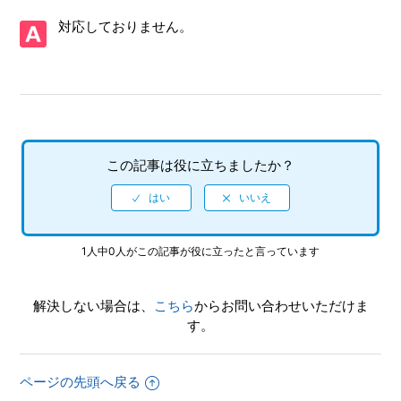
【PSVita/電撃文庫 FIGHTING CLIMAX IGNITION】ゲーム
対応しておりません。
が難しい、コツなどはあるのか
【PSVita/電撃文庫 FIGHTING CLIMAX IGNITION】3G回線
には対応しているのか
【PSVita/電撃文庫 FIGHTING CLIMAX IGNITION】ネット
ワーク対戦を観戦することはできるか
この記事は役に立ちましたか？
【PSVita/電撃文庫 FIGHTING CLIMAX IGNITION】CPU同
士の対戦を観賞することはできるか
1人中0人がこの記事が役に立ったと言っています
【PSVita/電撃文庫 FIGHTING CLIMAX IGNITION】フルボ
イスなのか
解決しない場合は、
こちら
からお問い合わせいただけま
【PSVita/電撃文庫 FIGHTING CLIMAX IGNITION】難易度
す。
設定はあるのか
【PSVita/電撃文庫 FIGHTING CLIMAX IGNITION】ネット
ページの先頭へ戻る
ワーク対戦はできるか