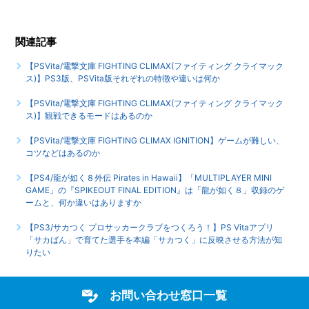
【PSVita/電撃文庫 FIGHTING CLIMAX IGNITION】インタ
関連記事
ーネットプレイ対応しているのか
【PSVita/電撃文庫 FIGHTING CLIMAX(ファイティング クライマック
もっと見る
ス)】PS3版、PSVita版それぞれの特徴や違いは何か
【PSVita/電撃文庫 FIGHTING CLIMAX(ファイティング クライマック
ス)】観戦できるモードはあるのか
【PSVita/電撃文庫 FIGHTING CLIMAX IGNITION】ゲームが難しい、
コツなどはあるのか
【PS4/龍が如く８外伝 Pirates in Hawaii】「MULTIPLAYER MINI
GAME」の『SPIKEOUT FINAL EDITION』は「龍が如く８」収録のゲ
ームと、何か違いはありますか
【PS3/サカつく プロサッカークラブをつくろう！】PS Vitaアプリ
「サカばん」で育てた選手を本編「サカつく」に反映させる方法が知
りたい
お問い合わせ窓口一覧