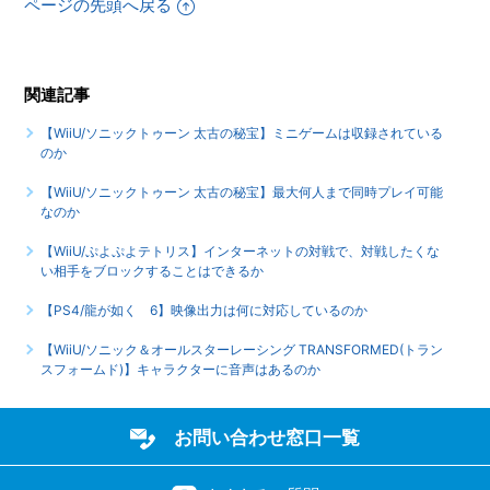
【WiiU/ぷよぷよテトリス】追加アイテム(DLC)はゲーム内の
ページの先頭へ戻る
どこから使用するのか
もっと見る
関連記事
【WiiU/ソニックトゥーン 太古の秘宝】ミニゲームは収録されている
のか
【WiiU/ソニックトゥーン 太古の秘宝】最大何人まで同時プレイ可能
なのか
【WiiU/ぷよぷよテトリス】インターネットの対戦で、対戦したくな
い相手をブロックすることはできるか
【PS4/龍が如く 6】映像出力は何に対応しているのか
【WiiU/ソニック＆オールスターレーシング TRANSFORMED(トラン
スフォームド)】キャラクターに音声はあるのか
お問い合わせ窓口一覧