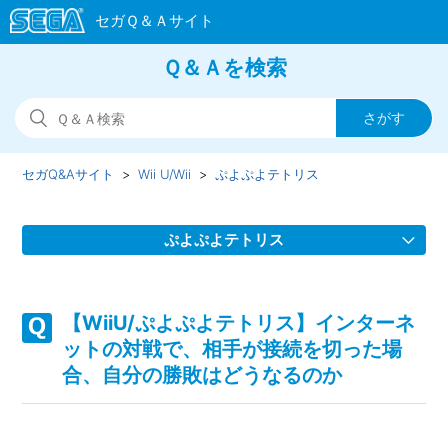
Ｑ＆Ａを検索
セガQ&Aサイト
Wii U/Wii
ぷよぷよテトリス
ぷよぷよテトリス
【WiiU/ぷよぷよテトリス】プレイ動画やゲーム画面写真
を、動画サイト/ブログ等で公開してもいいのか
【WiiU/ぷよぷよテトリス】インターネ
ットの対戦で、相手が接続を切った場
【WiiU/ぷよぷよテトリス】裏技、隠しキャラクター、隠し
合、自分の勝敗はどうなるのか
要素、隠しステージなどはあるのか
【WiiU/ぷよぷよテトリス】難易度設定はあるのか