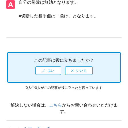
自分の勝敗は無効となります。
【WiiU/ぷよぷよテトリス】インターネットのランキングは
※切断した相手側は「負け」となります。
全機種共通なのか
【WiiU/ぷよぷよテトリス】インターネットの対戦で、対戦
したくない相手をブロックすることはできるか
【WiiU/ぷよぷよテトリス】インターネットの対戦で、相手
が接続を切った場合、自分の勝敗はどうなるのか
この記事は役に立ちましたか？
【WiiU/ぷよぷよテトリス】「いつの間に通信」の更新頻度
はどのくらいなのか
0人中0人がこの記事が役に立ったと言っています
【WiiU/ぷよぷよテトリス】通信プレイでしか入手できない
要素(1人では獲得できない要素)はあるか
解決しない場合は、
こちら
からお問い合わせいただけま
【WiiU/ぷよぷよテトリス】MiiやMiiverse（ミーバース）に
す。
対応しているのか