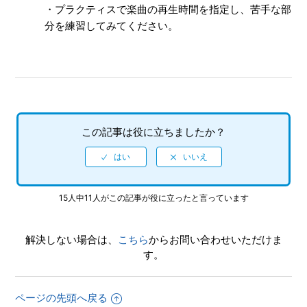
・プラクティスで楽曲の再生時間を指定し、苦手な部
行状況はいくつセーブできるのか
分を練習してみてください。
【PS4/初音ミク Project DIVA Future Tone DX】ダウンロー
ド版『初音ミク Project DIVA Arcade Future Tone』との主
な違いを教えてほしい
もっと見る
この記事は役に立ちましたか？
15人中11人がこの記事が役に立ったと言っています
解決しない場合は、
こちら
からお問い合わせいただけま
す。
ページの先頭へ戻る