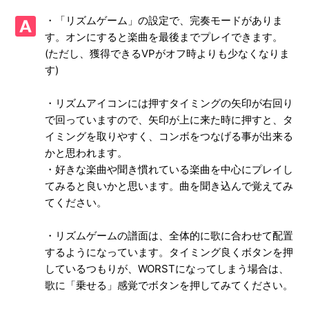
【PS4/初音ミク Project DIVA Future Tone DX】ゲームが難
・「リズムゲーム」の設定で、完奏モードがありま
しい、コツなどはあるのか
す。オンにすると楽曲を最後までプレイできます。
(ただし、獲得できるVPがオフ時よりも少なくなりま
【PS4/初音ミク Project DIVA Future Tone DX】ゲーム画面
の表示範囲がモニターやTVから、はみ出てしまう（または
す)
黒い枠が表示されてしまう）
・リズムアイコンには押すタイミングの矢印が右回り
【PS4/初音ミク Project DIVA Future Tone DX】「サバイバ
で回っていますので、矢印が上に来た時に押すと、タ
ルコース」の出し方がわからない
イミングを取りやすく、コンボをつなげる事が出来る
かと思われます。
【PS4/初音ミク Project DIVA Future Tone DX】難易度設定
・好きな楽曲や聞き慣れている楽曲を中心にプレイし
はあるのか
てみると良いかと思います。曲を聞き込んで覚えてみ
てください。
【PS4/初音ミク Project DIVA Future Tone DX】収録曲、収
録数を教えてほしい
・リズムゲームの譜面は、全体的に歌に合わせて配置
するようになっています。タイミング良くボタンを押
【PS4/初音ミク Project DIVA Future Tone DX】インターネ
しているつもりが、WORSTになってしまう場合は、
ットプレイ対応しているのか
歌に「乗せる」感覚でボタンを押してみてください。
【PS4/初音ミク Project DIVA Future Tone DX】ゲームの進