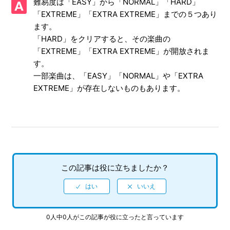
難易度は「EASY」から「NORMAL」「HARD」
【PS4/初音ミク Project DIVA Future Tone DX】ゲームが難
「EXTREME」「EXTRA EXTREME」までの５つあり
しい、コツなどはあるのか
ます。
「HARD」をクリアすると、その楽曲の
【PS4/初音ミク Project DIVA Future Tone DX】ゲーム画面
の表示範囲がモニターやTVから、はみ出てしまう（または
「EXTREME」「EXTRA EXTREME」が開放されま
黒い枠が表示されてしまう）
す。
一部楽曲は、「EASY」「NORMAL」や「EXTRA
【PS4/初音ミク Project DIVA Future Tone DX】「サバイバ
EXTREME」が存在しないものもあります。
ルコース」の出し方がわからない
【PS4/初音ミク Project DIVA Future Tone DX】難易度設定
はあるのか
【PS4/初音ミク Project DIVA Future Tone DX】収録曲、収
この記事は役に立ちましたか？
録数を教えてほしい
【PS4/初音ミク Project DIVA Future Tone DX】インターネ
ットプレイ対応しているのか
0人中0人がこの記事が役に立ったと言っています
【PS4/初音ミク Project DIVA Future Tone DX】ゲームの進