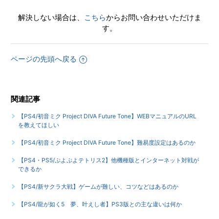
行状況はいくつセーブできるのか
解決しない場合は、
こちら
からお問い合わせいただけま
す。
【PS4/初音ミク Project DIVA Future Tone DX】ダウンロー
ド版『初音ミク Project DIVA Arcade Future Tone』との主
な違いを教えてほしい
ページの先頭へ戻る
もっと見る
関連記事
【PS4/初音ミク Project DIVA Future Tone】WEBマニュアルのURL
を教えてほしい
【PS4/初音ミク Project DIVA Future Tone】難易度設定はあるのか
【PS4・PS5/ぷよぷよテトリス2】他機種版とインターネット対戦が
できるか
【PS4/新サクラ大戦】ゲームが難しい、コツなどはあるのか
【PS4/龍が如く5 夢、叶えし者】PS3版との主な違いは何か