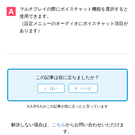
マルチプレイの際にボイスチャット機能を選択すると
【Xbox One・Xbox Series X|S/エンドレス ダンジョン】プ
レイ動画やゲーム画面写真を、動画サイト／SNS等で公開し
使用できます。
てもいいですか
（設定メニューのオーディオにボイスチャット項目が
あります）
【Xbox One・Xbox Series X|S/エンドレス ダンジョン】ト
ロフィー、実績機能はありますか
【Xbox One・Xbox Series X|S/エンドレス ダンジョン】難
易度設定はありますか
この記事は役に立ちましたか？
【Xbox One・Xbox Series X|S/エンドレス ダンジョン】オ
ンラインプレイでボイスチャットをすることはできますか
【Xbox One・Xbox Series X|S/エンドレス ダンジョン】言
語（音声）設定はありますか（日本語以外の言語や、音声は
0人中0人がこの記事が役に立ったと言っています
選べますか）
解決しない場合は、
こちら
からお問い合わせいただけま
【Xbox One・Xbox Series X|S/エンドレス ダンジョン】ス
す。
マートデリバリーに対応していますか