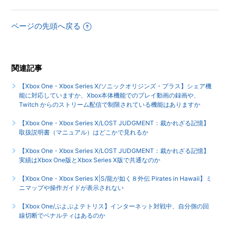
【Xbox One・Xbox Series X|S/エンドレス ダンジョン】他
ページの先頭へ戻る
機種版やPC版とオンラインプレイができますか
【Xbox One・Xbox Series X|S/エンドレス ダンジョン】海
外版とオンラインプレイができますか
関連記事
もっと見る
【Xbox One・Xbox Series X/ソニックオリジンズ・プラス】シェア機
能に対応していますか、Xbox本体機能でのプレイ動画の録画や、
Twitch からのストリーム配信で制限されている機能はありますか
【Xbox One・Xbox Series X/LOST JUDGMENT：裁かれざる記憶】
取扱説明書（マニュアル）はどこかで見れるか
【Xbox One・Xbox Series X/LOST JUDGMENT：裁かれざる記憶】
実績はXbox One版とXbox Series X版で共通なのか
【Xbox One・Xbox Series X|S/龍が如く８外伝 Pirates in Hawaii】ミ
ニマップや操作ガイドが表示されない
【Xbox One/ぷよぷよテトリス】インターネット対戦中、自分側の回
線切断でペナルティはあるのか