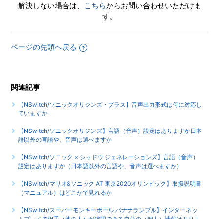
時プレイ可能でしょうか
解決しない場合は、
こちら
からお問い合わせいただけま
す。
【NSwitch/ソニックオリジンズ・プラス】言語（音声）設
定はありますか
ページの先頭へ戻る
【NSwitch/ソニックオリジンズ・プラス】音声出力形式は
何に対応していますか
関連記事
もっと見る
【NSwitch/ソニックオリジンズ・プラス】音声出力形式は何に対応し
ていますか
【NSwitch/ソニックオリジンズ】言語（音声）設定はありますか日本
語以外の言語や、音声は選べますか
【NSwitch/ソニック × シャドウ ジェネレーションズ】言語（音声）
設定はありますか（日本語以外の言語や、音声は選べますか）
【NSwitch/マリオ&ソニック AT 東京2020オリンピック】取扱説明書
（マニュアル）はどこかで見れるか
【NSwitch/スーパーモンキーボール バナナランブル】インターネッ
トプレイで相手（他の人）が確認できる自分の（個人）情報はありま