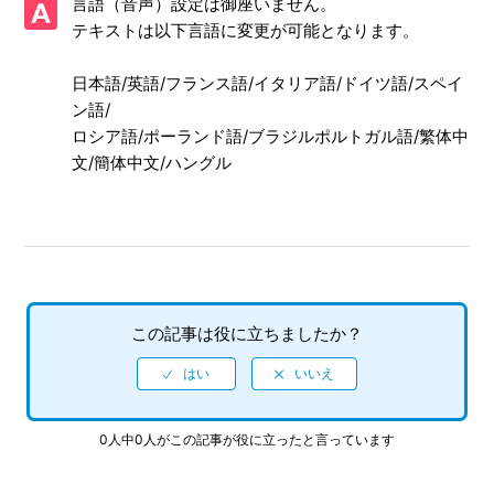
言語（音声）設定は御座いません。
【NSwitch/ソニックオリジンズ・プラス】プレイ動画やゲ
テキストは以下言語に変更が可能となります。
ーム画面写真を、動画サイト／SNS等で公開してもいいです
か
日本語/英語/フランス語/イタリア語/ドイツ語/スペイ
【NSwitch/ソニックオリジンズ・プラス】「キャプチャー
ン語/
ボタン」のスクリーンショット撮影や、「キャプチャーボタ
ロシア語/ポーランド語/ブラジルポルトガル語/繁体中
ン」長押しの動画撮影機能に対応していますか
文/簡体中文/ハングル
【NSwitch/ソニックオリジンズ・プラス】エンディング後
（クリア後）は何かモードが追加されたりしますか、エンデ
ィング後（クリア後）もプレイ可能でしょうか
【NSwitch/ソニックオリジンズ・プラス】難易度設定はあ
りますか
この記事は役に立ちましたか？
【NSwitch/ソニックオリジンズ・プラス】インターネット
を使用しないと手に入らないアイテムやコンプリート要素な
どはありますか
0人中0人がこの記事が役に立ったと言っています
【NSwitch/ソニックオリジンズ・プラス】最大何人まで同